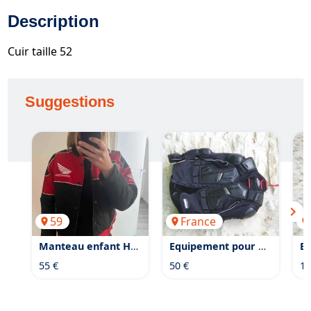
Description
Cuir taille 52
Suggestions
chevron_right
59
France
Manteau enfant Honda d'occasion
Equipement pour enduro d'occasion
55 €
50 €
15