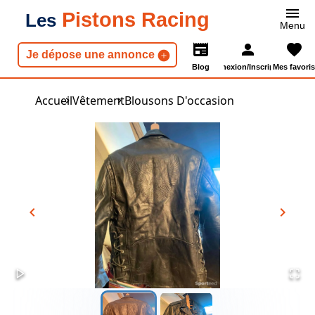
Pistons Racing
Les
Menu
Je dépose une annonce
Blog
Connexion/Inscription
Mes favoris
Accueil
Vêtement
Blousons D'occasion
chevron_left
chevron_right